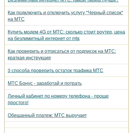
Как подключить и отключить услугу "Черный список"
на МТС
Купить модем 4G от МТС: сколько стоит роутер, цена
на безлимитный интернет от mts
Как проверить и отписаться от подписок на МТС:
краткая инструкция
3 способа проверить остаток трафика МТС
МТС Бонус - заработай и потрать
Личный кабинет по номеру телефона - проще
простого!
Обещанный платеж: МТС выручает