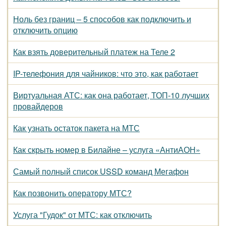
Ноль без границ – 5 способов как подключить и
отключить опцию
Как взять доверительный платеж на Теле 2
IP-телефония для чайников: что это, как работает
Виртуальная АТС: как она работает, ТОП-10 лучших
провайдеров
Как узнать остаток пакета на МТС
Как скрыть номер в Билайне – услуга «АнтиАОН»
Самый полный список USSD команд Мегафон
Как позвонить оператору МТС?
Услуга "Гудок" от МТС: как отключить