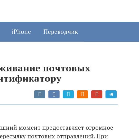
iPhone
Переводчик
еживание почтовых
ентификатору
няшний момент предоставляет огромное
 пересылку почтовых отправлений. При