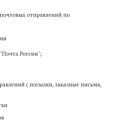
ния
"Почта России";
авлений ( посылки, заказные письма,
тки
ов