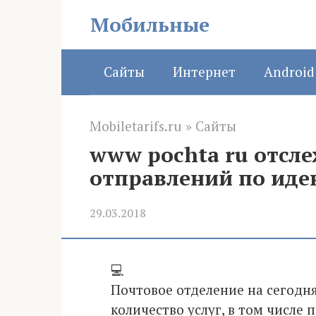
Перейти
Мобильные
к
контенту
Сайты
Интернет
Android
Mobiletarifs.ru
»
Сайты
www pochta ru отсл
отправлений по ид
29.03.2018
💻
Почтовое отделение на сегод
количество услуг, в том числе